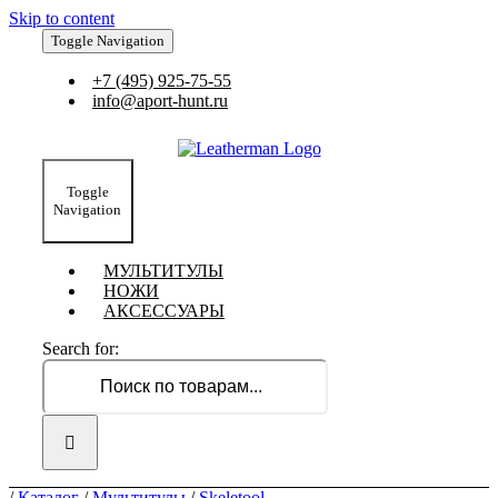
Skip to content
Toggle Navigation
+7 (495) 925-75-55
info@aport-hunt.ru
Toggle
Navigation
МУЛЬТИТУЛЫ
НОЖИ
АКСЕССУАРЫ
Search for:
/
Каталог
/
Мультитулы
/
Skeletool